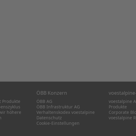
ÖBB Konzern
voestalpin
t Produkte
ÖBB AG
voestalpine 
benszyklus
ÖBB Infrastruktur AG
Produkte
wir höhere
Verhaltenskodex voestalpine
Corporate Bl
n
Datenschutz
voestalpine 
Cookie-Einstellungen