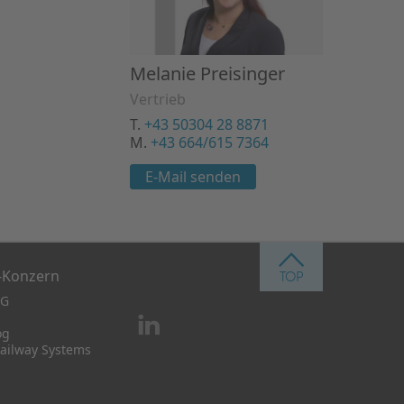
Melanie Preisinger
Vertrieb
T.
+43 50304 28 8871
M.
+43 664/615 7364
E-Mail senden
e-Konzern
AG
og
Railway Systems