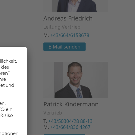
Andreas Friedrich
Leitung Vertrieb
M.
+43/664/6158678
E-Mail senden
Patrick Kindermann
Vertrieb
T.
+43/50304/28 88-13
M.
+43/664/836 4267