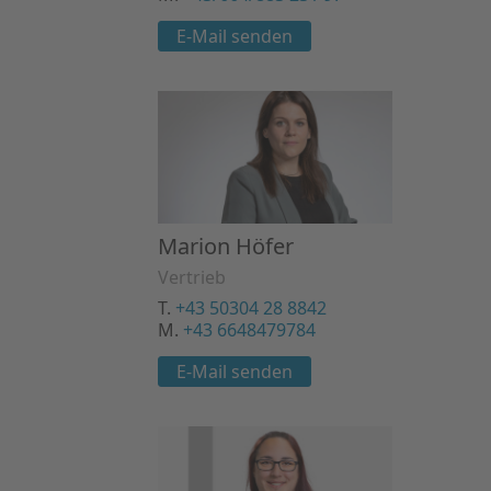
E-Mail senden
Marion Höfer
Vertrieb
T.
+43 50304 28 8842
M.
+43 6648479784
E-Mail senden