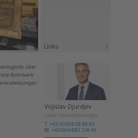
Dienstleistungen
Links
Vermessung und
Trassierung
enlogistik über
Technische
Dienstleistungen/Engineering
rnste Bohrwerk
Weichen- und
erviceleistungen
Schienenlogistik
Weichenerstservice
Weichenservice
Rücknahme Altweichen
Vojislav Djurdjev
Bohren und Aufplatten
Leiter Dienstleistungen
von Holzschwellen
T.
+43/50304/28 88-83
M.
+43/664/883 236 46