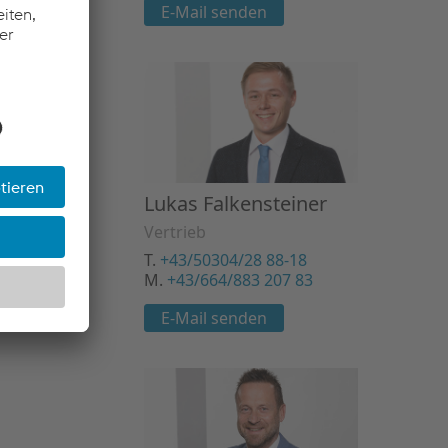
E-Mail senden
Lukas Falkensteiner
Vertrieb
T.
+43/50304/28 88-18
M.
+43/664/883 207 83
E-Mail senden