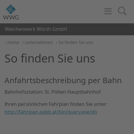
Toggle
Search
Navigation
Weichenwerk Wörth GmbH
Home
Unternehmen
So finden Sie uns
So finden Sie uns
Anfahrtsbeschreibung per Bahn
Bahnhofsstation: St. Pölten Hauptbahnhof
Ihren persönlichen Fahrplan finden Sie unter:
http://fahrplan.oebb.at/bin/query.exe/dn