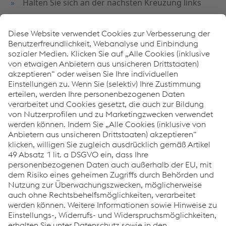
Halten Sie sich an der nächsten Kreuzung links
Folgen Sie dem Straßenverlauf über die Brücke
In den Kreisverkehr einfahren und die 2. Ausfahrt
rechts in die Georg-Sigl-Straße Richtung Hart
nehmen
An der nächsten Kreuzung beim Ortsschild Hart
links abbiegen
Dem Straßenverlauf folgen bis zum Parkplatz der
Weichenwerk Wörth GmbH
Hier finden Sie den Eingang zum Werksgelände
Downloads
WWG_Anfahrtsskizze_2026
PDF | 312 KB